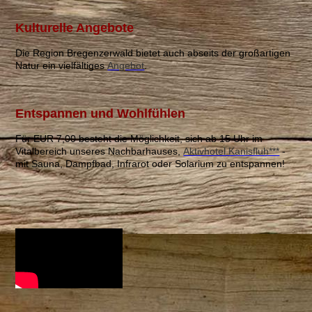
Kulturelle Angebote
Die Region Bregenzerwald bietet auch abseits der großartigen
Natur ein vielfältiges
Angebot
.
Entspannen und Wohlfühlen
Für EUR 7,00 besteht die Möglichkeit, sich ab 15 Uhr im
Vitalbereich unseres Nachbarhauses,
Aktivhotel Kanisfluh***
-
mit Sauna, Dampfbad, Infrarot oder Solarium zu entspannen!