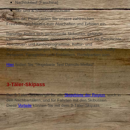
Nachtskilauf (Faschina)
Ski- und & Snowboardschulen
Abseits der Pisten laden Sie unsere zahlreichen
Freizeitmöglichkeiten zum Abschalten und Erholen ein.
Darunter finden sich genussvolle Skitouren, geführte
Laternenwanderungen, spannende Einblicke in die Geschichte,
Abenteuer- und Kinderprogramme, Kultur- und
Genussveranstaltungen, Pferdekutschenfahrten und Husky-
Gespann, Paragleiten und Eisklettern, Rodelpartien uvm.
Hie
r
finden Sie "Skigebiete Test Damüls-Mellau".
3-Täler-Skipass
Der 3-Täler-Skipass gilt für alle
Skigebiete der Region
, auch in
den Nachbartälern, und für Fahrten mit den Skibussen.
Diese
Vorteile
k
önnen Sie mit dem 3-Täler-Skipass