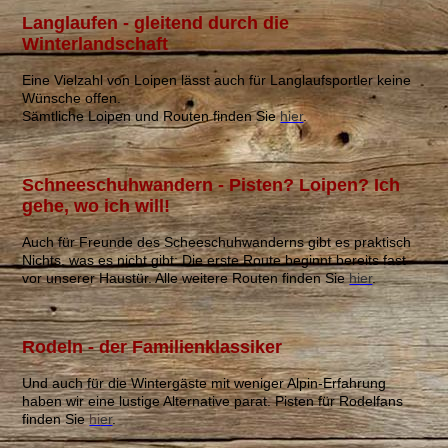
Langlaufen - gleitend durch die
Winterlandschaft
Eine Vielzahl von Loipen lässt auch für Langlaufsportler keine
Wünsche offen.
Sämtliche Loipen und Routen finden Sie
hier
.
Schneeschuhwandern - Pisten? Loipen? Ich
gehe, wo ich will!
Auch für Freunde des Scheeschuhwanderns gibt es praktisch
Nichts, was es nicht gibt: Die erste Route beginnt bereits fast
vor unserer Haustür. Alle weitere Routen finden Sie
hier
.
Rodeln - der Familienklassiker
Und auch für die Wintergäste mit weniger Alpin-Erfahrung
haben wir eine lustige Alternative parat. Pisten für Rodelfans
finden Sie
hi
er
.