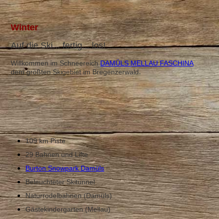
Wi
nter
Auf die Ski... fertig... los!
Willkommen im Schneereich
DAMÜLS MELLAU FASCHINA
.
dem größten Skigebiet im Bregenzerwald
109 km Piste
29 Bahnen und Lifte
Burton Snowpark Damüls
Beleuchteter Skitunnel
Naturrodelbahnen (Damüls)
Gästekindergarten (Mellau)